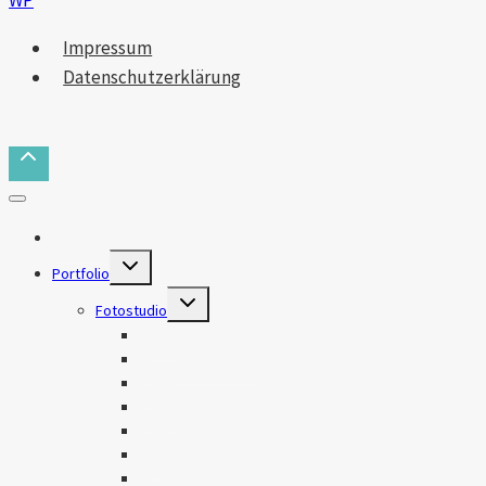
WP
Impressum
Datenschutzerklärung
Das bin ich
Untermenü
Portfolio
erweitern
Untermenü
Fotostudio
erweitern
Makros
Natur & Landschaft
Tiere
Travel
Food
Personen
Stillleben und Produktfotografie