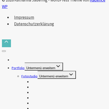
© 2026 Katharina Jauernig - WordPress Theme von
Kadence
WP
Impressum
Datenschutzerklärung
Das bin ich
Portfolio
Untermenü erweitern
Fotostudio
Untermenü erweitern
Makros
Natur & Landschaft
Tiere
Travel
Food
Personen