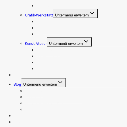
Stillleben und Produktfotografie
Grafik-Werkstatt
Untermenü erweitern
Logos
Visitenkarten
Flyer
Kunst-Atelier
Untermenü erweitern
Handlettering
Watercolor, Gouache & Acryl
Brandmalerei
DIY-Projekte
Meine Leistungen
Blog
Untermenü erweitern
Fotografie
Handlettering, Brandmalerei & DIY
Adventskalender 2019
Sonstiges
Mein Shop
Videos