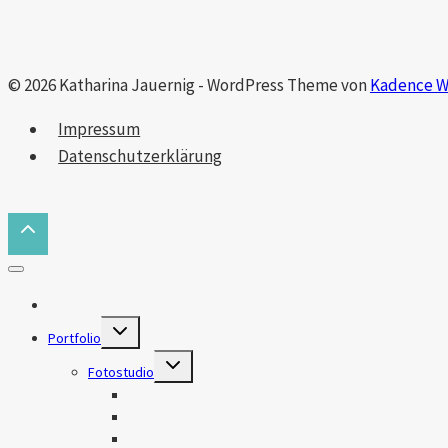
© 2026 Katharina Jauernig - WordPress Theme von
Kadence 
Impressum
Datenschutzerklärung
Das bin ich
Untermenü
Portfolio
erweitern
Untermenü
Fotostudio
erweitern
Makros
Natur & Landschaft
Tiere