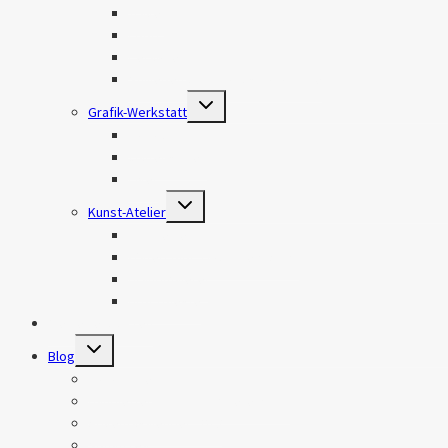
Travel
Food
Personen
Stillleben und Produktfotografie
Untermenü
Grafik-Werkstatt
erweitern
Logos
Visitenkarten
Flyer
Untermenü
Kunst-Atelier
erweitern
Handlettering
Watercolor, Gouache & Acryl
Brandmalerei
DIY-Projekte
Meine Leistungen
Untermenü
Blog
erweitern
Fotografie
Handlettering, Brandmalerei & DIY
Adventskalender 2019
Sonstiges