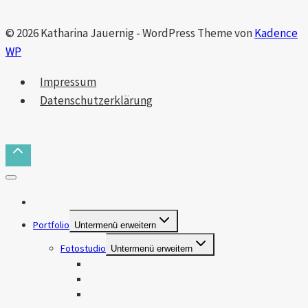
© 2026 Katharina Jauernig - WordPress Theme von
Kadence
WP
Impressum
Datenschutzerklärung
Das bin ich
Portfolio
Untermenü erweitern
Fotostudio
Untermenü erweitern
Makros
Natur & Landschaft
Tiere