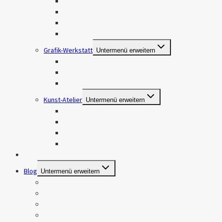
Travel
Food
Personen
Stillleben und Produktfotografie
Grafik-Werkstatt
Untermenü erweitern
Logos
Visitenkarten
Flyer
Kunst-Atelier
Untermenü erweitern
Handlettering
Watercolor, Gouache & Acryl
Brandmalerei
DIY-Projekte
Meine Leistungen
Blog
Untermenü erweitern
Fotografie
Handlettering, Brandmalerei & DIY
Adventskalender 2019
Sonstiges