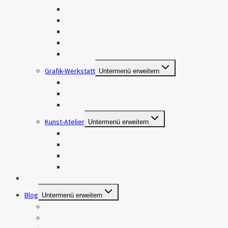
Tiere
Travel
Food
Personen
Stillleben und Produktfotografie
Grafik-Werkstatt
Untermenü erweitern
Logos
Visitenkarten
Flyer
Kunst-Atelier
Untermenü erweitern
Handlettering
Watercolor, Gouache & Acryl
Brandmalerei
DIY-Projekte
Meine Leistungen
Blog
Untermenü erweitern
Fotografie
Handlettering, Brandmalerei & DIY