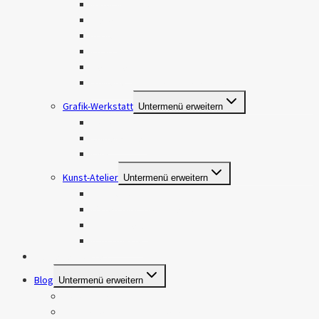
Natur & Landschaft
Tiere
Travel
Food
Personen
Stillleben und Produktfotografie
Grafik-Werkstatt
Untermenü erweitern
Logos
Visitenkarten
Flyer
Kunst-Atelier
Untermenü erweitern
Handlettering
Watercolor, Gouache & Acryl
Brandmalerei
DIY-Projekte
Meine Leistungen
Blog
Untermenü erweitern
Fotografie
Handlettering, Brandmalerei & DIY