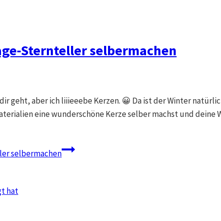
tage-Sternteller selbermachen
ir geht, aber ich liiieeebe Kerzen. 😀 Da ist der Winter natürli
Materialien eine wunderschöne Kerze selber machst und deine
ller selbermachen