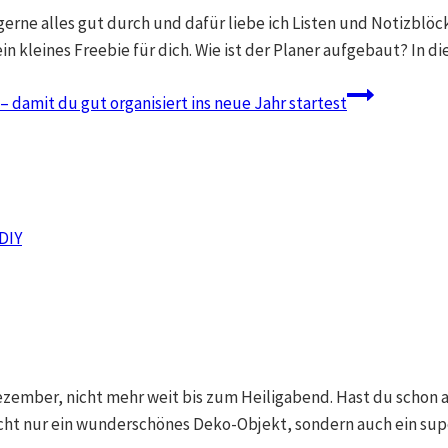
rne alles gut durch und dafür liebe ich Listen und Notizblöcke
n kleines Freebie für dich. Wie ist der Planer aufgebaut? In 
amit du gut organisiert ins neue Jahr startest
DIY
Dezember, nicht mehr weit bis zum Heiligabend. Hast du schon a
h nicht nur ein wunderschönes Deko-Objekt, sondern auch ein su