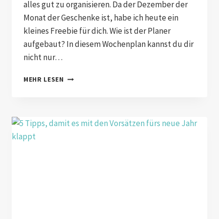
alles gut zu organisieren. Da der Dezember der
Monat der Geschenke ist, habe ich heute ein
kleines Freebie für dich. Wie ist der Planer
aufgebaut? In diesem Wochenplan kannst du dir
nicht nur…
KOSTENLOSER
MEHR LESEN
WOCHENPLANER
ZUM
DOWNLOADEN
–
DAMIT
DU
GUT
ORGANISIERT
INS
NEUE
JAHR
STARTEST