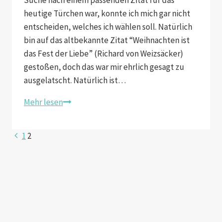
Suche nach einem passenden Zitat für das
heutige Türchen war, konnte ich mich gar nicht
entscheiden, welches ich wählen soll. Natürlich
bin auf das altbekannte Zitat “Weihnachten ist
das Fest der Liebe” (Richard von Weizsäcker)
gestoßen, doch das war mir ehrlich gesagt zu
ausgelatscht. Natürlich ist…
Weihnachten
Mehr lesen
ist
keine
Seitennavigation
1
2
Jahreszeit.
Es
ist
ein
Gefühl.