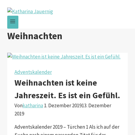
Zum
Inhalt
springen
Weihnachten
Adventskalender
Weihnachten ist keine
Jahreszeit. Es ist ein Gefühl.
Von
katharina
1. Dezember 2019
13. Dezember
2019
Adventskalender 2019 – Türchen 1 Als ich auf der