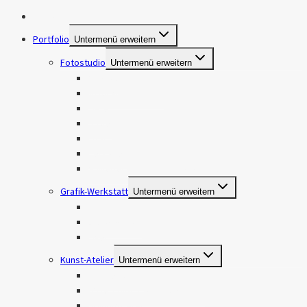
Das bin ich
Portfolio
Untermenü erweitern
Fotostudio
Untermenü erweitern
Makros
Natur & Landschaft
Tiere
Travel
Food
Personen
Stillleben und Produktfotografie
Grafik-Werkstatt
Untermenü erweitern
Logos
Visitenkarten
Flyer
Kunst-Atelier
Untermenü erweitern
Handlettering
Watercolor, Gouache & Acryl
Brandmalerei